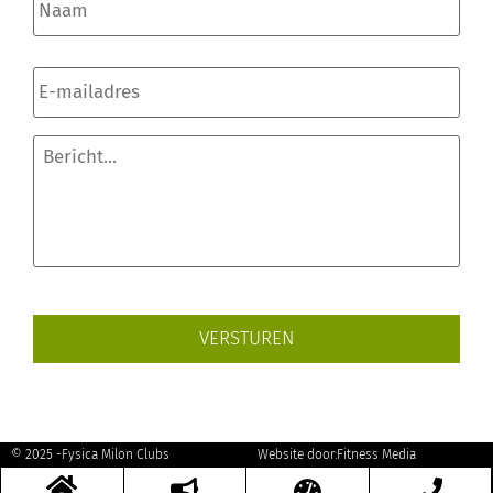
E-
mailadres
*
Bericht...
*
© 2025 -
Fysica Milon Clubs
Website door:
Fitness Media