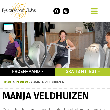
PROEFMAAND >
GRATIS FITTEST >
HOME
>
REVIEWS
>
MANJA VELDHUIZEN
MANJA VELDHUIZEN
Geweldig. Je wordt goed begeleid met eten en sporten.